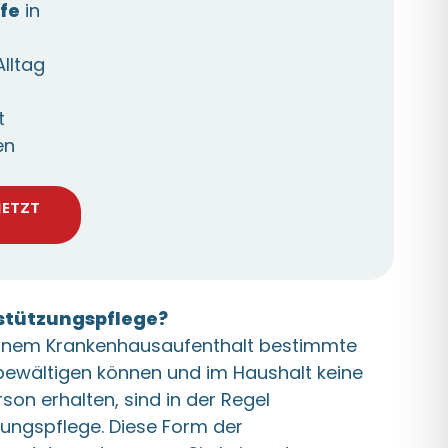
lfe
in
lltag
t
en
JETZT
rstützungspflege?
einem Krankenhausaufenthalt bestimmte
bewältigen können und im Haushalt keine
son erhalten, sind in der Regel
zungspflege. Diese Form der