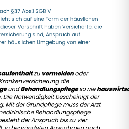
nach §37 Abs.1 SGB V
ieht sich auf eine Form der häuslichen
dieser Vorschrift haben Versicherte, die
versicherung sind, Anspruch auf
ihrer häuslichen Umgebung von einer
aufenthalt
zu
vermeiden
oder
 Krankenversicherung die
ege
und
Behandlungspflege
sowie
hauswirtsc
. Die Notwendigkeit bescheinigt der
g. Mit der Grundpflege muss der Arzt
medizinische Behandlungspflege
esteht der Anspruch bis zu vier
ll, in begründeten Ausnahmen auch