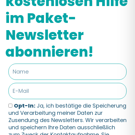
kostenlosen Hilfe
im Paket-
Newsletter
abonnieren!
Name
E-
Mail
Opt-
Opt-In:
Ja, ich bestätige die Speicherung
In
und Verarbeitung meiner Daten zur
Zusendung des Newsletters. Wir verarbeiten
und speichern Ihre Daten ausschließlich
zum Zweck der Kontaktaufnahme. Sie